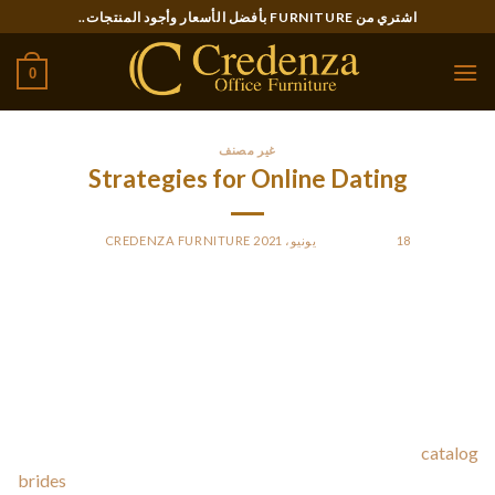
Ski
اشتري من FURNITURE بأفضل الأسعار وأجود المنتجات..
t
conten
0
غير مصنف
Strategies for Online Dating
18 يونيو، 2021
POSTED ON
BY
CREDENZA FURNITURE
If you are looking for the good online dating services guide,
you have come to the right place. If you’re fresh to online
dating or perhaps experienced along the way, this book is
definitely guaranteed to offer you a solid foundation intended
for navigating the web dating world. Not simply will you get
solid information and methods to make the most
catalog
brides
of your internet dating experiences, but you’ll also gain