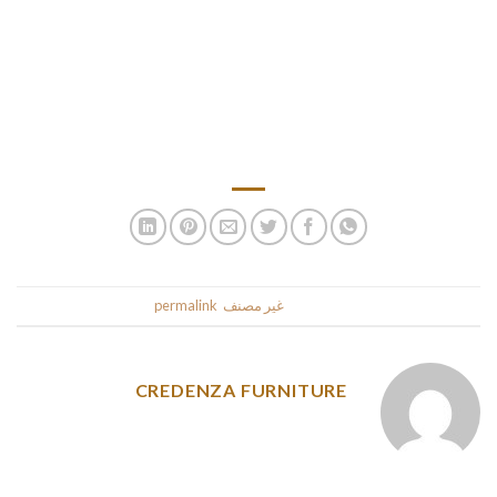
the most relevant advice about the services provided. If
you’re unsure of what to look for in an online dating websites,
it’s important to are aware that there are many resources
available. This is a good way to find the ideal partner who
stocks and shares the same interests. In fact , you may also
use these types of guides to assist you find a new partner.
This entry was posted in
غير مصنف
. Bookmark the
permalink
.
CREDENZA FURNITURE