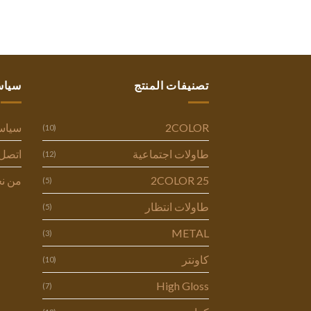
تصنيفات المنتج
سياس
2COLOR
سياس
(10)
طاولات اجتماعية
اتصل 
(12)
2COLOR 25
من ن
(5)
طاولات انتظار
(5)
METAL
(3)
كاونتر
(10)
High Gloss
(7)