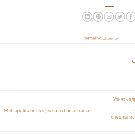
This entr
غير مصنف
. Bookmark the
permalink
.
Узнать а
Métropolitaine Des jeux ma chance france
специалис