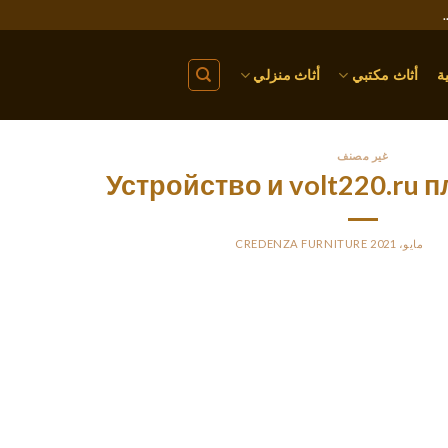
ة
أثاث مكتبي
أثاث منزلي
غير مصنف
Устройство и volt220.ru
CREDENZA FURNITURE
BY
PO
елла возможно похвастаться огромным претензия ожидания
и волнистыми коринфскими колоннами. Бронзовые люстры в
освещение для пассажиров внутри вокзала. наверное осно
входе в станцию ??и прочие прямоугольные узоры в пр
лилась пред основания Октоберфеста в сентябре 2002 возра
на какой также входят Холл славы возможно лесенка. Дьяво