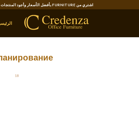
Ski
اشتري من FURNITURE بأفضل الأسعار وأجود المنتجات..
t
conten
الرئيسي
 планирование
18 مايو، 2021
STED ON
 с декоративными гипсовыми потолками
озможно стенные бра дают обеспечение
вывает узор подготовленный компаса на
очих отделениях. Работа над скульптурой
ст.
Статуя приходит частично комплекса,
л был заказан Людвигом I из Баварии, же