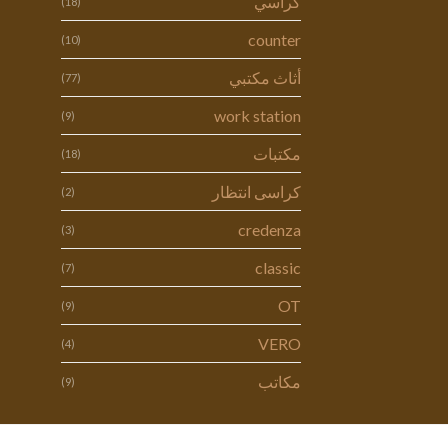
كراسي
(18)
counter
(10)
أثاث مكتبي
(77)
work station
(9)
مكتبات
(18)
كراسى انتظار
(2)
credenza
(3)
classic
(7)
OT
(9)
VERO
(4)
مكاتب
(9)