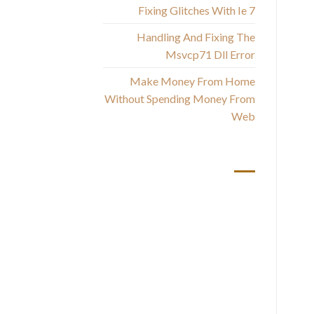
Fixing Glitches With Ie 7
Handling And Fixing The
Msvcp71 Dll Error
лу
Make Money From Home
Without Spending Money From
Web
أحدث التعليقات
не