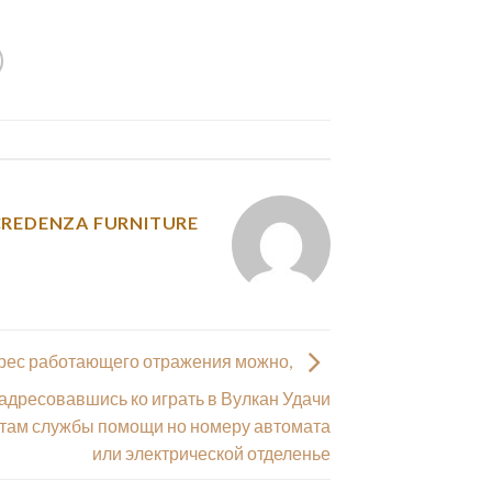
y was posted in
CREDENZA FURNITURE
дрес работающего отражения можно,
адресовавшись ко играть в Вулкан Удачи
там службы помощи но номеру автомата
или электрической отделенье