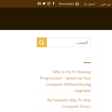
من نحن
اتصل بنا
Newsletter
أحدث المقالات
Why Is My Pc Running
Ц
Progressive? – Speed Up Your
Computer Without Buying
Upgrades
An Fantastic Way To Stop
д
Computer Errors