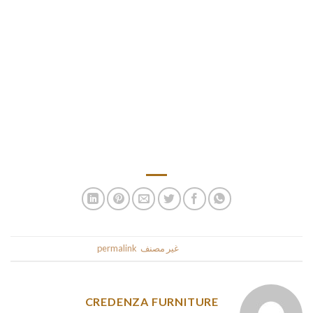
możliwości, żeby od razu zweryfikować swoje
wiadomości.
Proces rejestracyjny w Start-Typ Sport składa się z trzech
bardzo prostych kroków, z jakimi bez trudu upora się
nawet niedoświadczony typer.
To znaczy, że taką kwotę jaką Mężczyzna wpłaci jak i
również spełni wzory bonusowe, uzyska Pan taką samą
sumę gratis.
This entry was posted in
غير مصنف
. Bookmark the
permalink
.
CREDENZA FURNITURE