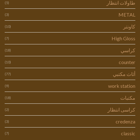
طاولات انتظار
(5)
METAL
(3)
كاونتر
(10)
High Gloss
(7)
كراسي
(18)
counter
(10)
أثاث مكتبي
(77)
work station
(9)
مكتبات
(18)
كراسى انتظار
(2)
credenza
(3)
classic
(7)