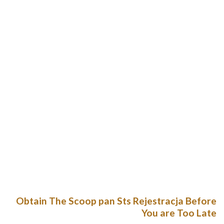
Twoje rachunek rozliczeniowy gracza powinno zostać
aktywowane w przeciągu jedynie kliku minut. Pod tym
względem, STS bukmacher słynie wraz z bardzo zwięzłego
czasu przewidywania. Dane przechowywane w legalnych
serwisach hazardowych są doskonale strzeżone. Nie
zapominaj, by ulokować wystarczająco stałe hasło, które
sprawi, że Twoje rachunek rozliczeniowy będzie w 100%
bezpieczne.
Co mówi nam, iż dana lokalizacja jest pewna? Co sprawia, że
procentowo szybciej chodzimy według nowych dzielnicach
miasta? Na te wszystkie zagadnienia pasuje psychologia
powierzchni. Jeśli chcecie udoskonalić swe umiejętności
interpretacji aktorskiej zarówno prozy, jak i wiersza, te
zakłady będą doskonałe dla Państwa!
Obtain The Scoop pan Sts Rejestracja Before
You are Too Late