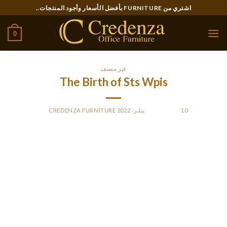
Ski
اشتري من FURNITURE بأفضل الأسعار وأجود المنتجات..
t
conten
0
غير مصنف
The Birth of Sts Wpis
10 يناير، 2022
POSTED ON
BY
CREDENZA FURNITURE
Suma stawek, za jakie postawimy zakłady wynosi w
najwyższym stopniu zł. Ponadto nie wypłacimy z takiego
konta pieniędzy. Tego typu konto nie zaakceptować zostanie
jednak zablokowane, ani nie stracicie do jego dostępu
według określonym okresie, jednak uciecha bez
ewentualności wypłat na dłuższą metę przemija się wraz z
celem. [newline]Po załączeniu skanu dokumentu tożsamości,