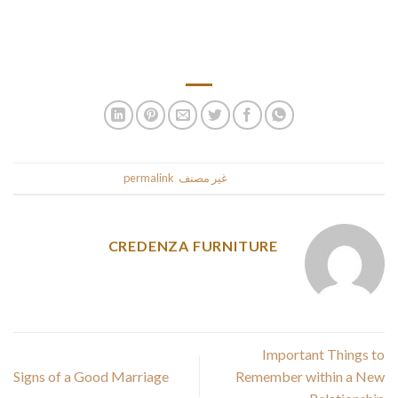
account. It’s very possible to glimpse perfect in your profile in
pictures, when you’re not, you may not be able to discover a
partner.
This entry was posted in
غير مصنف
. Bookmark the
permalink
.
CREDENZA FURNITURE
Important Things to
Signs of a Good Marriage
Remember within a New