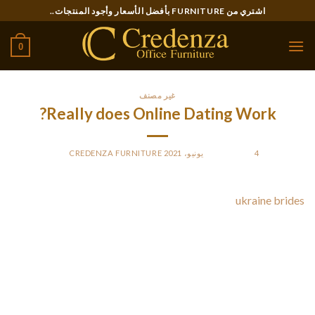
Ski
اشتري من FURNITURE بأفضل الأسعار وأجود المنتجات..
t
conten
0
غير مصنف
Really does Online Dating Work?
4 يونيو، 2021
POSTED ON
BY
CREDENZA FURNITURE
The question, “does online dating do the job? ”
ukraine brides
has been on everyone’s brain at some point. The answer then
is not a certain yes or no. It really is dependent upon you and
the sort of relationship you are contemplating. If you want a
informal relationship, can not waste your time and energy
with scary people who no longer want to commit to a long
lasting commitment. When you’re more serious about finding