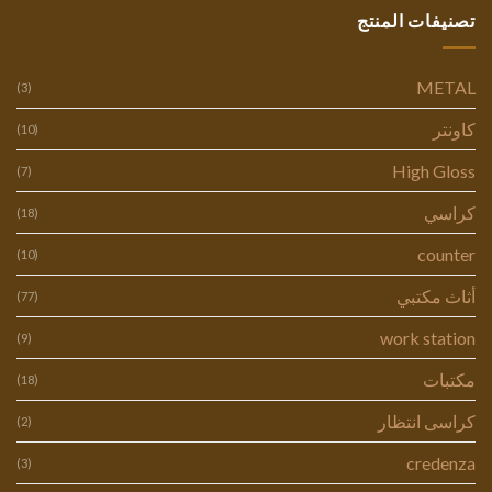
تصنيفات المنتج
METAL
(3)
كاونتر
(10)
High Gloss
(7)
كراسي
(18)
counter
(10)
أثاث مكتبي
(77)
work station
(9)
مكتبات
(18)
كراسى انتظار
(2)
credenza
(3)