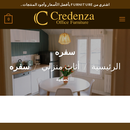
Ski
اشتري من FURNITURE بأفضل الأسعار وأجود المنتجات..
t
conten
0
سفره
الرئيسية
/
أثاث منزلي
/
سفره
تصفية
لا توجد منتجات تتوافق مع اختيارك.