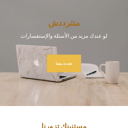
متترددش
لو عندك مزيد من الأسئلة والإستفسارات
تحدث معنا
مستنينك تزورنا