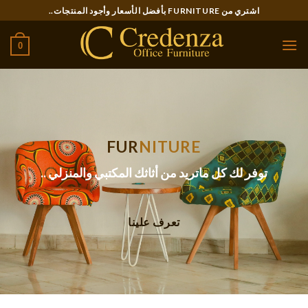
Ski
اشتري من FURNITURE بأفضل الأسعار وأجود المنتجات..
t
conten
0
FUR
NITURE
توفر لك كل ماتريد من أثاثك المكتبي والمنزلي ..
تعرف علينا