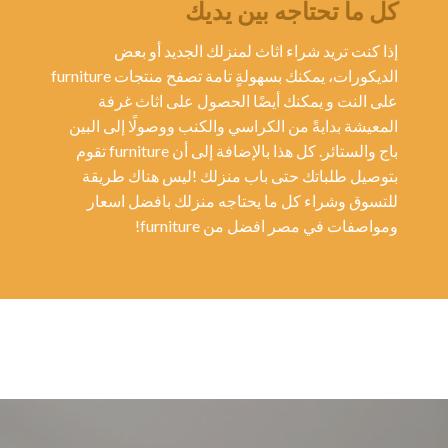
كل ما تحتاجه بين يديك
إذا كنت تريد شراء اثاث لمنزلك الجديد أو بعض
الديكورات، يمكنك بسهولةٍ تامة تصفح منتجات furniture
على النت و يمكنك أيضًا الحصول على اثاث غرفة
المعيشة بدايةً من الكراسي والكنب ووصولًا إلى البين
باج والستائر. كل هذا بالإضافة إلى أن furniture تقوم
بتوصيل طلباتك حتى باب منزلك !ليس هناك طريقة
للتسوق وشراء كل ما يحتاجه منزلك بافضل اسعار
ومواصفات في مصر افضل من furniture!